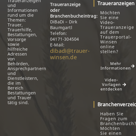
Traueranzeigen
Traueranzeigen
Traueranzeige
und
Informationen
oder
Möchten
rund um die
Branchenbucheintrag:
Sie eine
Themen:
DiBaDi – Dirk
Video-
Trauer,
Traueranzeige
Baumgartl
Trauerhilfe,
auf dem
Telefon:
Bestattungen,
Trauerportal-
04171-304504
Vorsorge
Winsen
sowie
E-Mail:
online
hilfreiche
dibadi@trauer-
stellen?
Adressen
winsen.de
von
Behörden,
Mehr
Informationen
Ansprechpartnern
und
Dienstleistern,
Video-
die im
Vorlagen
Bereich
entdecken
Bestattungen
und Trauer
tätig sind.
Branchenverzei
Haben Sie
Fragen zum
Branchenbuch
Möchten
Sie einen