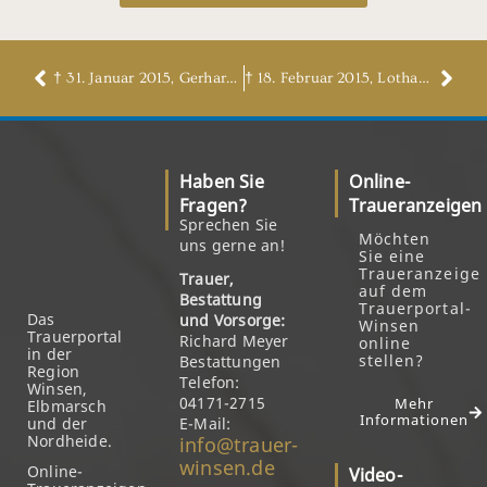
† 31. Januar 2015, Gerhard Heitmann
† 18. Februar 2015, Lothar Schmidt
Haben Sie
Online-
Fragen?
Traueranzeigen
Sprechen Sie
Möchten
uns gerne an!
Sie eine
Traueranzeige
Trauer,
auf dem
Bestattung
Trauerportal-
Das
und Vorsorge:
Winsen
Trauerportal
Richard Meyer
online
in der
stellen?
Bestattungen
Region
Telefon:
Winsen,
04171-2715
Mehr
Elbmarsch
Informationen
und der
E-Mail:
Nordheide.
info@trauer-
winsen.de
Online-
Video-