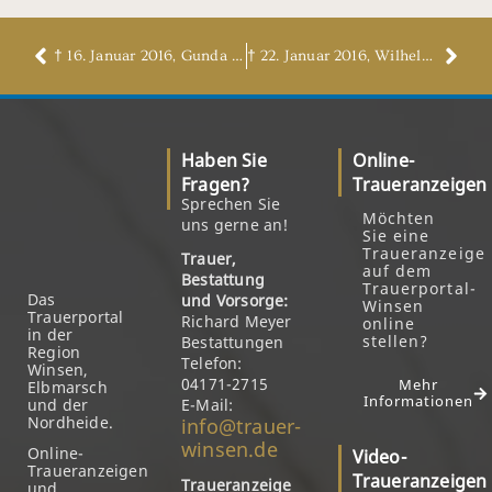
† 16. Januar 2016, Gunda Buschmann, geb. Monien
† 22. Januar 2016, Wilhelm Albers
Haben Sie
Online-
Fragen?
Traueranzeigen
Sprechen Sie
Möchten
uns gerne an!
Sie eine
Traueranzeige
Trauer,
auf dem
Bestattung
Trauerportal-
Das
und Vorsorge:
Winsen
Trauerportal
Richard Meyer
online
in der
stellen?
Bestattungen
Region
Telefon:
Winsen,
04171-2715
Mehr
Elbmarsch
Informationen
und der
E-Mail:
Nordheide.
info@trauer-
winsen.de
Online-
Video-
Traueranzeigen
Traueranzeigen
Traueranzeige
und