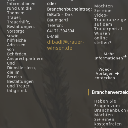
Informationen
oder
Möchten
rund um die
Branchenbucheintrag:
Sie eine
Themen:
DiBaDi – Dirk
Video-
Trauer,
Traueranzeige
Baumgartl
Trauerhilfe,
auf dem
Telefon:
Bestattungen,
Trauerportal-
04171-304504
Vorsorge
Winsen
sowie
E-Mail:
online
hilfreiche
dibadi@trauer-
stellen?
Adressen
winsen.de
von
Behörden,
Mehr
Informationen
Ansprechpartnern
und
Dienstleistern,
Video-
die im
Vorlagen
Bereich
entdecken
Bestattungen
und Trauer
tätig sind.
Branchenverzei
Haben Sie
Fragen zum
Branchenbuch
Möchten
Sie einen
kostenfreien