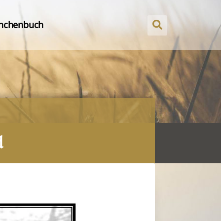
nchenbuch
d