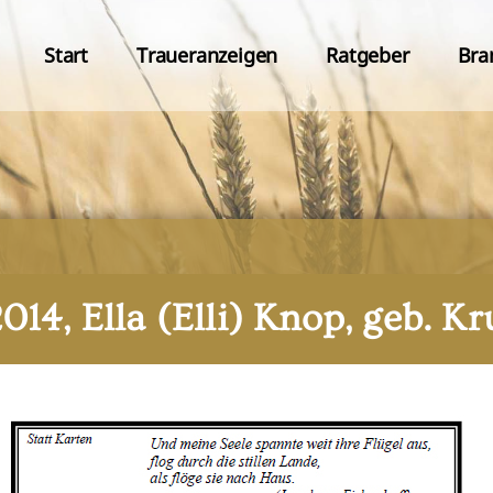
Start
Traueranzeigen
Ratgeber
Bra
2014, Ella (Elli) Knop, geb. 