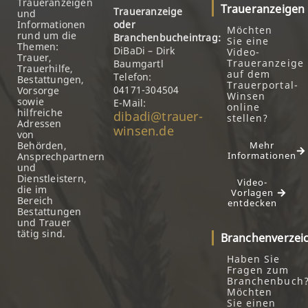
Traueranzeigen
Traueranzeigen
Traueranzeige
und
Informationen
oder
Möchten
rund um die
Branchenbucheintrag:
Sie eine
Themen:
DiBaDi – Dirk
Video-
Trauer,
Traueranzeige
Baumgartl
Trauerhilfe,
auf dem
Telefon:
Bestattungen,
Trauerportal-
04171-304504
Vorsorge
Winsen
sowie
E-Mail:
online
hilfreiche
dibadi@trauer-
stellen?
Adressen
winsen.de
von
Behörden,
Mehr
Informationen
Ansprechpartnern
und
Dienstleistern,
Video-
die im
Vorlagen
Bereich
entdecken
Bestattungen
und Trauer
tätig sind.
Branchenverzei
Haben Sie
Fragen zum
Branchenbuch
Möchten
Sie einen