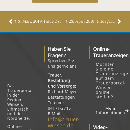
† 8. März 2019, Hilde Zschäpitz, geb. Cirol
† 28. April 2019, Hildegard Busch, geb. Pfretzschner
Haben Sie
Online-
Fragen?
Traueranzeigen
Sprechen Sie
Möchten
uns gerne an!
Sie eine
Traueranzeige
Trauer,
auf dem
Bestattung
Trauerportal-
Das
und Vorsorge:
Winsen
Trauerportal
Richard Meyer
online
in der
stellen?
Bestattungen
Region
Telefon:
Winsen,
04171-2715
Mehr
Elbmarsch
Informationen
und der
E-Mail:
Nordheide.
info@trauer-
winsen.de
Online-
Video-