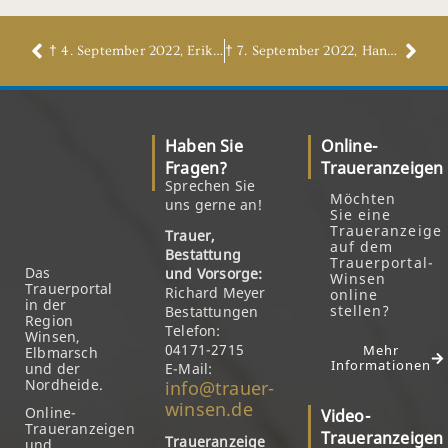
† 4. September 2022, Erik Lange
† 7. September 2022, Hannelore Reinstorf, geb. Dreyer
Haben Sie
Online-
Fragen?
Traueranzeigen
Sprechen Sie
Möchten
uns gerne an!
Sie eine
Traueranzeige
Trauer,
auf dem
Bestattung
Trauerportal-
Das
und Vorsorge:
Winsen
Trauerportal
Richard Meyer
online
in der
stellen?
Bestattungen
Region
Telefon:
Winsen,
04171-2715
Mehr
Elbmarsch
Informationen
und der
E-Mail:
Nordheide.
info@trauer-
winsen.de
Online-
Video-
Traueranzeigen
Traueranzeigen
Traueranzeige
und