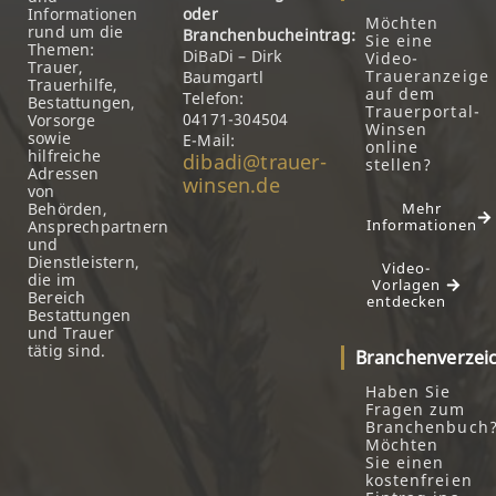
Informationen
oder
Möchten
rund um die
Branchenbucheintrag:
Sie eine
Themen:
DiBaDi – Dirk
Video-
Trauer,
Traueranzeige
Baumgartl
Trauerhilfe,
auf dem
Telefon:
Bestattungen,
Trauerportal-
04171-304504
Vorsorge
Winsen
sowie
E-Mail:
online
hilfreiche
dibadi@trauer-
stellen?
Adressen
winsen.de
von
Behörden,
Mehr
Informationen
Ansprechpartnern
und
Dienstleistern,
Video-
die im
Vorlagen
Bereich
entdecken
Bestattungen
und Trauer
tätig sind.
Branchenverzei
Haben Sie
Fragen zum
Branchenbuch
Möchten
Sie einen
kostenfreien