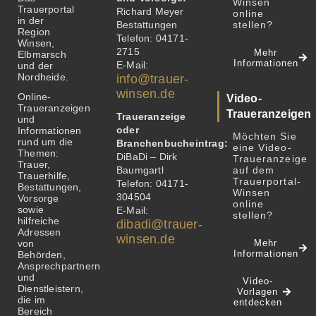
Winsen
Trauerportal
Richard Meyer
online
in der
Bestattungen
stellen?
Region
Telefon: 04171-
Winsen,
2715
Mehr
Elbmarsch
Informationen
E-Mail:
und der
Nordheide.
info@trauer-
winsen.de
Online-
Video-
Traueranzeigen
Traueranzeigen
Traueranzeige
und
oder
Informationen
Möchten Sie
rund um die
Branchenbucheintrag:
eine Video-
Themen:
DiBaDi – Dirk
Traueranzeige
Trauer,
Baumgartl
auf dem
Trauerhilfe,
Trauerportal-
Telefon: 04171-
Bestattungen,
Winsen
304504
Vorsorge
online
sowie
E-Mail:
stellen?
hilfreiche
dibadi@trauer-
Adressen
winsen.de
von
Mehr
Informationen
Behörden,
Ansprechpartnern
und
Video-
Dienstleistern,
Vorlagen
die im
entdecken
Bereich