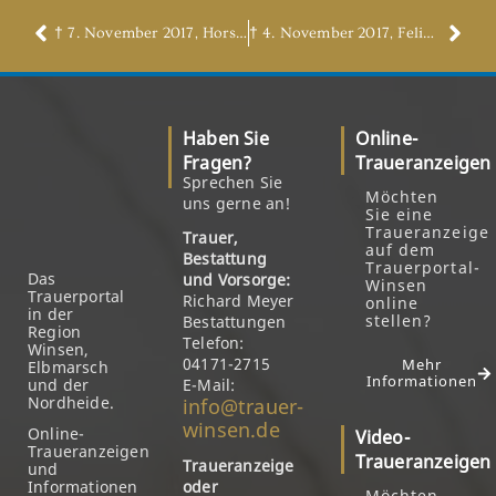
† 7. November 2017, Horst Rohde
† 4. November 2017, Felix Heinrich
Haben Sie
Online-
Fragen?
Traueranzeigen
Sprechen Sie
Möchten
uns gerne an!
Sie eine
Traueranzeige
Trauer,
auf dem
Bestattung
Trauerportal-
Das
und Vorsorge:
Winsen
Trauerportal
Richard Meyer
online
in der
stellen?
Bestattungen
Region
Telefon:
Winsen,
04171-2715
Mehr
Elbmarsch
Informationen
und der
E-Mail:
Nordheide.
info@trauer-
winsen.de
Online-
Video-
Traueranzeigen
Traueranzeigen
Traueranzeige
und
Informationen
oder
Möchten