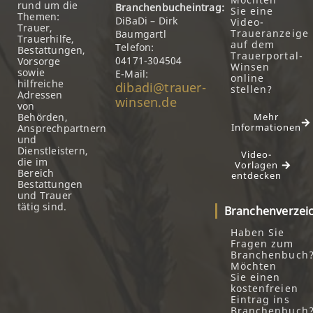
rund um die
Branchenbucheintrag:
Sie eine
Themen:
DiBaDi – Dirk
Video-
Trauer,
Traueranzeige
Baumgartl
Trauerhilfe,
auf dem
Telefon:
Bestattungen,
Trauerportal-
04171-304504
Vorsorge
Winsen
sowie
E-Mail:
online
hilfreiche
dibadi@trauer-
stellen?
Adressen
winsen.de
von
Behörden,
Mehr
Informationen
Ansprechpartnern
und
Dienstleistern,
Video-
die im
Vorlagen
Bereich
entdecken
Bestattungen
und Trauer
tätig sind.
Branchenverzei
Haben Sie
Fragen zum
Branchenbuch
Möchten
Sie einen
kostenfreien
Eintrag ins
Branchenbuch