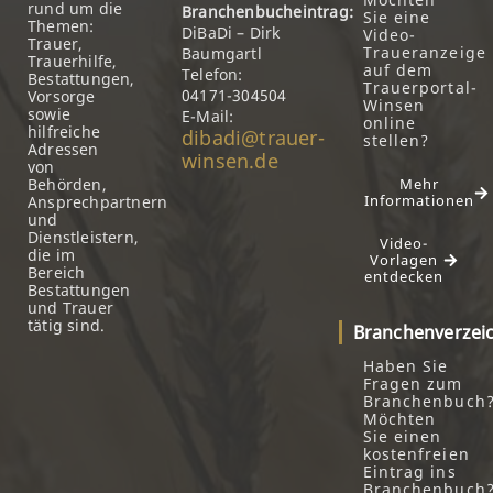
rund um die
Branchenbucheintrag:
Sie eine
Themen:
DiBaDi – Dirk
Video-
Trauer,
Traueranzeige
Baumgartl
Trauerhilfe,
auf dem
Telefon:
Bestattungen,
Trauerportal-
04171-304504
Vorsorge
Winsen
sowie
E-Mail:
online
hilfreiche
dibadi@trauer-
stellen?
Adressen
winsen.de
von
Behörden,
Mehr
Informationen
Ansprechpartnern
und
Dienstleistern,
Video-
die im
Vorlagen
Bereich
entdecken
Bestattungen
und Trauer
tätig sind.
Branchenverzei
Haben Sie
Fragen zum
Branchenbuch
Möchten
Sie einen
kostenfreien
Eintrag ins
Branchenbuch