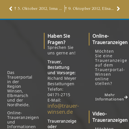
† 5. Oktober 2012, Irma Arnold, geb. Mahnke
† 9. Oktopber 2012, Elisabeth Grundei
Haben Sie
Online-
Fragen?
Traueranzeigen
Sprechen Sie
Möchten
uns gerne an!
Sie eine
Traueranzeige
Trauer,
auf dem
Bestattung
Trauerportal-
Das
und Vorsorge:
Winsen
Trauerportal
Richard Meyer
online
in der
stellen?
Bestattungen
Region
Telefon:
Winsen,
04171-2715
Mehr
Elbmarsch
Informationen
und der
E-Mail:
Nordheide.
info@trauer-
winsen.de
Online-
Video-
Traueranzeigen
Traueranzeigen
Traueranzeige
und
Informationen
oder
Möchten