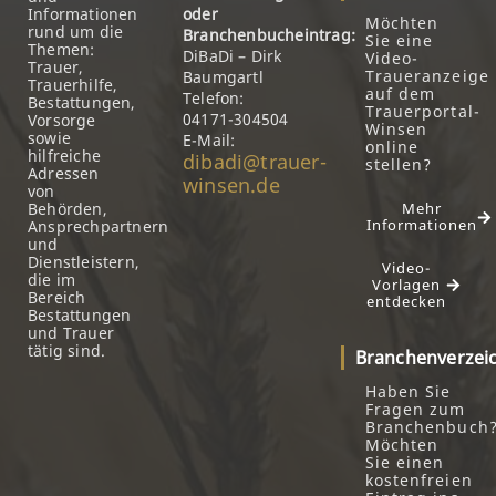
Informationen
oder
Möchten
rund um die
Branchenbucheintrag:
Sie eine
Themen:
DiBaDi – Dirk
Video-
Trauer,
Traueranzeige
Baumgartl
Trauerhilfe,
auf dem
Telefon:
Bestattungen,
Trauerportal-
04171-304504
Vorsorge
Winsen
sowie
E-Mail:
online
hilfreiche
dibadi@trauer-
stellen?
Adressen
winsen.de
von
Behörden,
Mehr
Informationen
Ansprechpartnern
und
Dienstleistern,
Video-
die im
Vorlagen
Bereich
entdecken
Bestattungen
und Trauer
tätig sind.
Branchenverzei
Haben Sie
Fragen zum
Branchenbuch
Möchten
Sie einen
kostenfreien