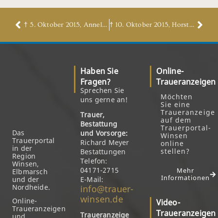
† 5. Oktober 2015, Anneliese Dyck, geb. Seifert
† 10. Oktober 2015, Horst Müller
Haben Sie
Online-
Fragen?
Traueranzeigen
Sprechen Sie
Möchten
uns gerne an!
Sie eine
Traueranzeige
Trauer,
auf dem
Bestattung
Trauerportal-
Das
und Vorsorge:
Winsen
Trauerportal
Richard Meyer
online
in der
stellen?
Bestattungen
Region
Telefon:
Winsen,
04171-2715
Mehr
Elbmarsch
Informationen
und der
E-Mail:
Nordheide.
info@trauer-
winsen.de
Online-
Video-
Traueranzeigen
Traueranzeigen
Traueranzeige
und