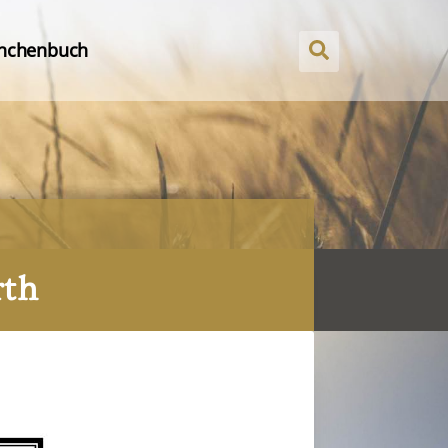
nchenbuch
rth