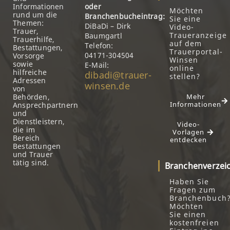
Informationen
oder
Möchten
rund um die
Branchenbucheintrag:
Sie eine
Themen:
DiBaDi – Dirk
Video-
Trauer,
Traueranzeige
Baumgartl
Trauerhilfe,
auf dem
Telefon:
Bestattungen,
Trauerportal-
04171-304504
Vorsorge
Winsen
sowie
E-Mail:
online
hilfreiche
dibadi@trauer-
stellen?
Adressen
winsen.de
von
Behörden,
Mehr
Informationen
Ansprechpartnern
und
Dienstleistern,
Video-
die im
Vorlagen
Bereich
entdecken
Bestattungen
und Trauer
tätig sind.
Branchenverzei
Haben Sie
Fragen zum
Branchenbuch
Möchten
Sie einen
kostenfreien