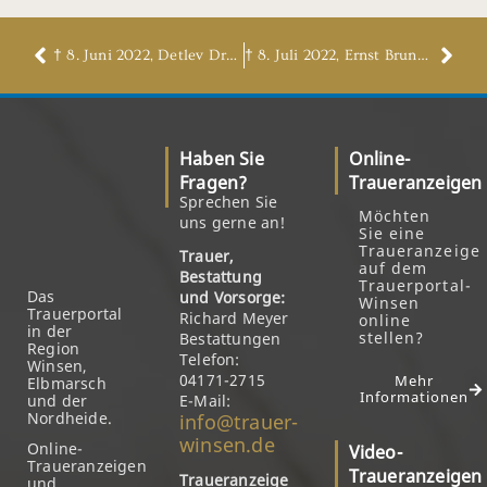
† 8. Juni 2022, Detlev Dreyer
† 8. Juli 2022, Ernst Brunow
Haben Sie
Online-
Fragen?
Traueranzeigen
Sprechen Sie
Möchten
uns gerne an!
Sie eine
Traueranzeige
Trauer,
auf dem
Bestattung
Trauerportal-
Das
und Vorsorge:
Winsen
Trauerportal
Richard Meyer
online
in der
stellen?
Bestattungen
Region
Telefon:
Winsen,
04171-2715
Mehr
Elbmarsch
Informationen
und der
E-Mail:
Nordheide.
info@trauer-
winsen.de
Online-
Video-
Traueranzeigen
Traueranzeigen
Traueranzeige
und