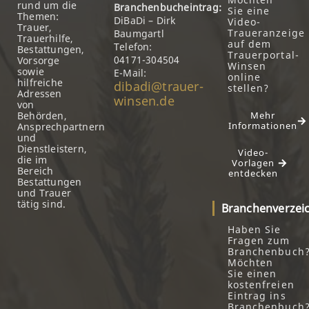
rund um die
Branchenbucheintrag:
Sie eine
Themen:
DiBaDi – Dirk
Video-
Trauer,
Traueranzeige
Baumgartl
Trauerhilfe,
auf dem
Telefon:
Bestattungen,
Trauerportal-
04171-304504
Vorsorge
Winsen
sowie
E-Mail:
online
hilfreiche
dibadi@trauer-
stellen?
Adressen
winsen.de
von
Behörden,
Mehr
Informationen
Ansprechpartnern
und
Dienstleistern,
Video-
die im
Vorlagen
Bereich
entdecken
Bestattungen
und Trauer
tätig sind.
Branchenverzei
Haben Sie
Fragen zum
Branchenbuch
Möchten
Sie einen
kostenfreien
Eintrag ins
Branchenbuch