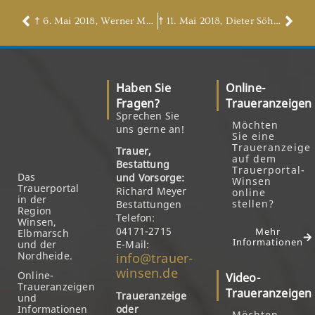
† 6. Mai 2018, Werner Meyer
† 11. Mai 2018, Dieter Söhndel
Haben Sie
Online-
Fragen?
Traueranzeigen
Sprechen Sie
Möchten
uns gerne an!
Sie eine
Traueranzeige
Trauer,
auf dem
Bestattung
Trauerportal-
Das
und Vorsorge:
Winsen
Trauerportal
Richard Meyer
online
in der
stellen?
Bestattungen
Region
Telefon:
Winsen,
04171-2715
Mehr
Elbmarsch
Informationen
und der
E-Mail:
Nordheide.
info@trauer-
winsen.de
Online-
Video-
Traueranzeigen
Traueranzeigen
Traueranzeige
und
Informationen
oder
Möchten