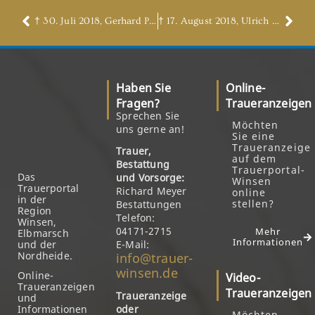
† 30. Juli 2018, Gerhard Pinske
† 17. August 2018, Ulrich Schäfer
Haben Sie
Online-
Fragen?
Traueranzeigen
Sprechen Sie
Möchten
uns gerne an!
Sie eine
Traueranzeige
Trauer,
auf dem
Bestattung
Trauerportal-
Das
und Vorsorge:
Winsen
Trauerportal
Richard Meyer
online
in der
stellen?
Bestattungen
Region
Telefon:
Winsen,
04171-2715
Mehr
Elbmarsch
Informationen
und der
E-Mail:
Nordheide.
info@trauer-
winsen.de
Online-
Video-
Traueranzeigen
Traueranzeigen
Traueranzeige
und
Informationen
oder
Möchten