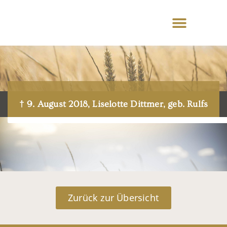
† 9. August 2018, Liselotte Dittmer, geb. Rulfs
Zurück zur Übersicht