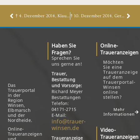
† 4. Dezember 2014, Klaus-Peter Geiken
† 10. Dezember 2014, Gerhard Rieckmann
Haben Sie
Online-
Fragen?
Traueranzeigen
Sprechen Sie
Möchten
uns gerne an!
Sie eine
Traueranzeige
Trauer,
auf dem
Bestattung
Trauerportal-
Das
und Vorsorge:
Winsen
Trauerportal
Richard Meyer
online
in der
stellen?
Bestattungen
Region
Telefon:
Winsen,
04171-2715
Mehr
Elbmarsch
Informationen
und der
E-Mail:
Nordheide.
info@trauer-
winsen.de
Online-
Video-
Traueranzeigen
Traueranzeigen
Traueranzeige
und