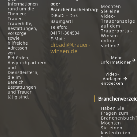
Informationen
oder
Möchten
rund um die
Branchenbucheintrag:
Sie eine
Themen:
DiBaDi – Dirk
Video-
Trauer,
Traueranzeige
Baumgartl
Trauerhilfe,
auf dem
Telefon:
Bestattungen,
Trauerportal-
04171-304504
Vorsorge
Winsen
sowie
E-Mail:
online
hilfreiche
dibadi@trauer-
stellen?
Adressen
winsen.de
von
Behörden,
Mehr
Informationen
Ansprechpartnern
und
Dienstleistern,
Video-
die im
Vorlagen
Bereich
entdecken
Bestattungen
und Trauer
tätig sind.
Branchenverzei
Haben Sie
Fragen zum
Branchenbuch
Möchten
Sie einen
kostenfreien