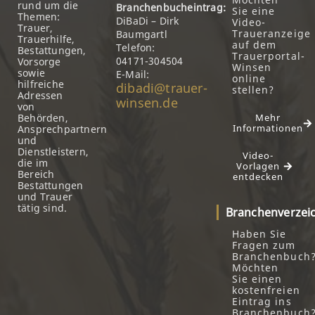
rund um die
Branchenbucheintrag:
Sie eine
Themen:
DiBaDi – Dirk
Video-
Trauer,
Traueranzeige
Baumgartl
Trauerhilfe,
auf dem
Telefon:
Bestattungen,
Trauerportal-
04171-304504
Vorsorge
Winsen
sowie
E-Mail:
online
hilfreiche
dibadi@trauer-
stellen?
Adressen
winsen.de
von
Behörden,
Mehr
Informationen
Ansprechpartnern
und
Dienstleistern,
Video-
die im
Vorlagen
Bereich
entdecken
Bestattungen
und Trauer
tätig sind.
Branchenverzei
Haben Sie
Fragen zum
Branchenbuch
Möchten
Sie einen
kostenfreien
Eintrag ins
Branchenbuch