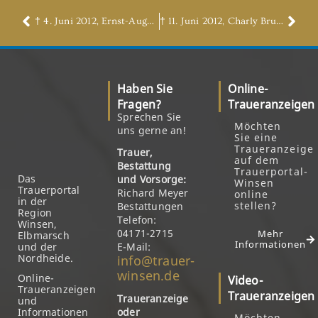
† 4. Juni 2012, Ernst-August Thoms
† 11. Juni 2012, Charly Brutschi (Schausteller)
Haben Sie
Online-
Fragen?
Traueranzeigen
Sprechen Sie
Möchten
uns gerne an!
Sie eine
Traueranzeige
Trauer,
auf dem
Bestattung
Trauerportal-
Das
und Vorsorge:
Winsen
Trauerportal
Richard Meyer
online
in der
stellen?
Bestattungen
Region
Telefon:
Winsen,
04171-2715
Mehr
Elbmarsch
Informationen
und der
E-Mail:
Nordheide.
info@trauer-
winsen.de
Online-
Video-
Traueranzeigen
Traueranzeigen
Traueranzeige
und
Informationen
oder
Möchten