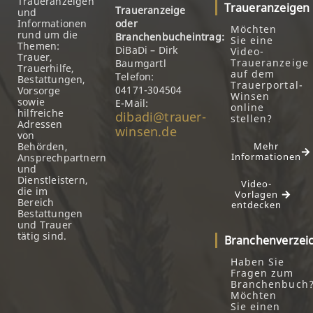
Traueranzeigen
Traueranzeigen
Traueranzeige
und
Informationen
oder
Möchten
rund um die
Branchenbucheintrag:
Sie eine
Themen:
DiBaDi – Dirk
Video-
Trauer,
Traueranzeige
Baumgartl
Trauerhilfe,
auf dem
Telefon:
Bestattungen,
Trauerportal-
04171-304504
Vorsorge
Winsen
sowie
E-Mail:
online
hilfreiche
dibadi@trauer-
stellen?
Adressen
winsen.de
von
Behörden,
Mehr
Informationen
Ansprechpartnern
und
Dienstleistern,
Video-
die im
Vorlagen
Bereich
entdecken
Bestattungen
und Trauer
tätig sind.
Branchenverzei
Haben Sie
Fragen zum
Branchenbuch
Möchten
Sie einen