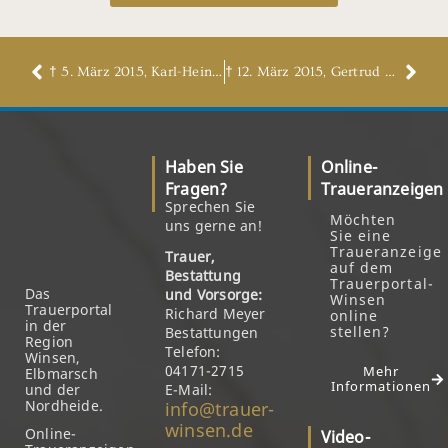
† 5. März 2015, Karl-Heinz Puttfarken
† 12. März 2015, Gertrud Ring, geb. Urbanek
Haben Sie
Online-
Fragen?
Traueranzeigen
Sprechen Sie
Möchten
uns gerne an!
Sie eine
Traueranzeige
Trauer,
auf dem
Bestattung
Trauerportal-
Das
und Vorsorge:
Winsen
Trauerportal
Richard Meyer
online
in der
stellen?
Bestattungen
Region
Telefon:
Winsen,
04171-2715
Mehr
Elbmarsch
Informationen
und der
E-Mail:
Nordheide.
info@trauer-
winsen.de
Online-
Video-