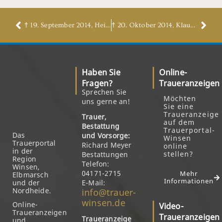
† 19. September 2014, Heiko Scheerer, geb. Weh
† 20. Oktober 2014, Klaus-Günter Albers
Haben Sie
Online-
Fragen?
Traueranzeigen
Sprechen Sie
Möchten
uns gerne an!
Sie eine
Traueranzeige
Trauer,
auf dem
Bestattung
Trauerportal-
Das
und Vorsorge:
Winsen
Trauerportal
Richard Meyer
online
in der
stellen?
Bestattungen
Region
Telefon:
Winsen,
04171-2715
Mehr
Elbmarsch
Informationen
und der
E-Mail:
Nordheide.
info@trauer-
winsen.de
Online-
Video-
Traueranzeigen
Traueranzeigen
Traueranzeige
und