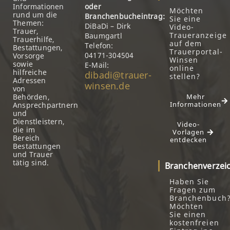
Informationen
oder
Möchten
rund um die
Branchenbucheintrag:
Sie eine
Themen:
DiBaDi – Dirk
Video-
Trauer,
Traueranzeige
Baumgartl
Trauerhilfe,
auf dem
Telefon:
Bestattungen,
Trauerportal-
04171-304504
Vorsorge
Winsen
sowie
E-Mail:
online
hilfreiche
dibadi@trauer-
stellen?
Adressen
winsen.de
von
Behörden,
Mehr
Informationen
Ansprechpartnern
und
Dienstleistern,
Video-
die im
Vorlagen
Bereich
entdecken
Bestattungen
und Trauer
tätig sind.
Branchenverzei
Haben Sie
Fragen zum
Branchenbuch
Möchten
Sie einen
kostenfreien