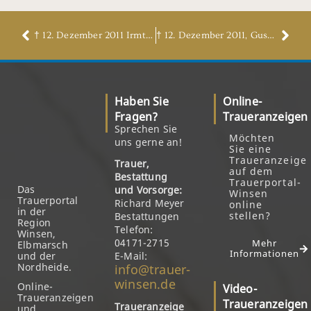
† 12. Dezember 2011 Irmtraud Frank, geb. Hantelmann
† 12. Dezember 2011, Gustav Garbers
Haben Sie
Online-
Fragen?
Traueranzeigen
Sprechen Sie
Möchten
uns gerne an!
Sie eine
Traueranzeige
Trauer,
auf dem
Bestattung
Trauerportal-
Das
und Vorsorge:
Winsen
Trauerportal
Richard Meyer
online
in der
stellen?
Bestattungen
Region
Telefon:
Winsen,
04171-2715
Mehr
Elbmarsch
Informationen
und der
E-Mail:
Nordheide.
info@trauer-
winsen.de
Online-
Video-
Traueranzeigen
Traueranzeigen
Traueranzeige
und