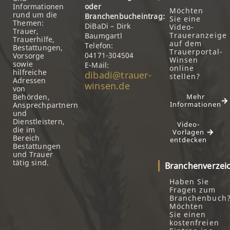
Informationen
oder
Möchten
rund um die
Branchenbucheintrag:
Sie eine
Themen:
DiBaDi – Dirk
Video-
Trauer,
Traueranzeige
Baumgartl
Trauerhilfe,
auf dem
Telefon:
Bestattungen,
Trauerportal-
04171-304504
Vorsorge
Winsen
sowie
E-Mail:
online
hilfreiche
dibadi@trauer-
stellen?
Adressen
winsen.de
von
Behörden,
Mehr
Informationen
Ansprechpartnern
und
Dienstleistern,
Video-
die im
Vorlagen
Bereich
entdecken
Bestattungen
und Trauer
tätig sind.
Branchenverzei
Haben Sie
Fragen zum
Branchenbuch
Möchten
Sie einen
kostenfreien