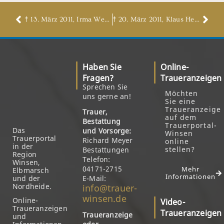
† 13. März 2011, Irma Weber, geb. Kröger
† 20. März 2011, Klaus Hermann Gerdts
Haben Sie
Online-
Fragen?
Traueranzeigen
Sprechen Sie
Möchten
uns gerne an!
Sie eine
Traueranzeige
Trauer,
auf dem
Bestattung
Trauerportal-
Das
und Vorsorge:
Winsen
Trauerportal
Richard Meyer
online
in der
stellen?
Bestattungen
Region
Telefon:
Winsen,
04171-2715
Mehr
Elbmarsch
Informationen
und der
E-Mail:
Nordheide.
info@trauer-
winsen.de
Online-
Video-
Traueranzeigen
Traueranzeigen
Traueranzeige
und