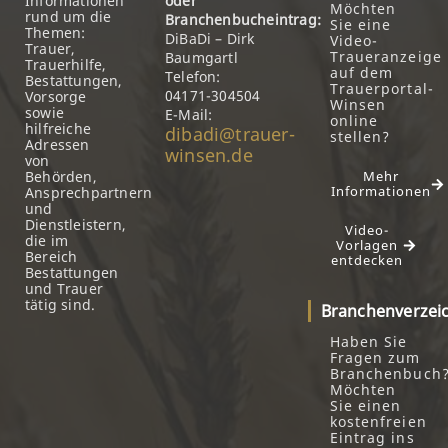
Informationen
oder
Möchten
rund um die
Branchenbucheintrag:
Sie eine
Themen:
DiBaDi – Dirk
Video-
Trauer,
Traueranzeige
Baumgartl
Trauerhilfe,
auf dem
Telefon:
Bestattungen,
Trauerportal-
04171-304504
Vorsorge
Winsen
sowie
E-Mail:
online
hilfreiche
dibadi@trauer-
stellen?
Adressen
winsen.de
von
Behörden,
Mehr
Informationen
Ansprechpartnern
und
Dienstleistern,
Video-
die im
Vorlagen
Bereich
entdecken
Bestattungen
und Trauer
tätig sind.
Branchenverzei
Haben Sie
Fragen zum
Branchenbuch
Möchten
Sie einen
kostenfreien
Eintrag ins