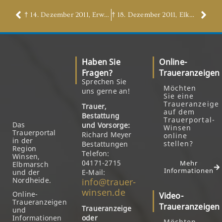
† 14. Dezember 2011, Erwin Hollmichel
† 18. Dezember 2011, Elke Sattler, geb. Rauch
Haben Sie
Online-
Fragen?
Traueranzeigen
Sprechen Sie
Möchten
uns gerne an!
Sie eine
Traueranzeige
Trauer,
auf dem
Bestattung
Trauerportal-
Das
und Vorsorge:
Winsen
Trauerportal
Richard Meyer
online
in der
stellen?
Bestattungen
Region
Telefon:
Winsen,
04171-2715
Mehr
Elbmarsch
Informationen
und der
E-Mail:
Nordheide.
info@trauer-
winsen.de
Online-
Video-
Traueranzeigen
Traueranzeigen
Traueranzeige
und
Informationen
oder
Möchten