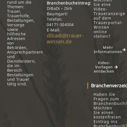
rund um die
Branchenbucheintrag:
Sie eine
Themen:
DiBaDi – Dirk
Video-
Trauer,
Traueranzeige
Baumgartl
Trauerhilfe,
auf dem
Telefon:
Bestattungen,
Trauerportal-
04171-304504
Vorsorge
Winsen
sowie
E-Mail:
online
hilfreiche
dibadi@trauer-
stellen?
Adressen
winsen.de
von
Behörden,
Mehr
Informationen
Ansprechpartnern
und
Dienstleistern,
Video-
die im
Vorlagen
Bereich
entdecken
Bestattungen
und Trauer
tätig sind.
Branchenverzei
Haben Sie
Fragen zum
Branchenbuch
Möchten
Sie einen
kostenfreien
Eintrag ins
Branchenbuch