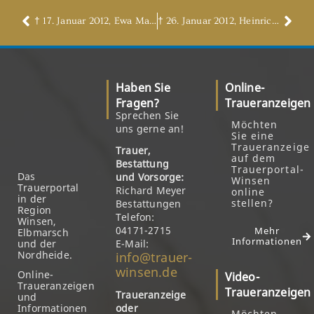
† 17. Januar 2012, Ewa Maria Pilarz, geb. Gabriel
† 26. Januar 2012, Heinrich Petersen
Haben Sie
Online-
Fragen?
Traueranzeigen
Sprechen Sie
Möchten
uns gerne an!
Sie eine
Traueranzeige
Trauer,
auf dem
Bestattung
Trauerportal-
Das
und Vorsorge:
Winsen
Trauerportal
Richard Meyer
online
in der
stellen?
Bestattungen
Region
Telefon:
Winsen,
04171-2715
Mehr
Elbmarsch
Informationen
und der
E-Mail:
Nordheide.
info@trauer-
winsen.de
Online-
Video-
Traueranzeigen
Traueranzeigen
Traueranzeige
und
Informationen
oder
Möchten