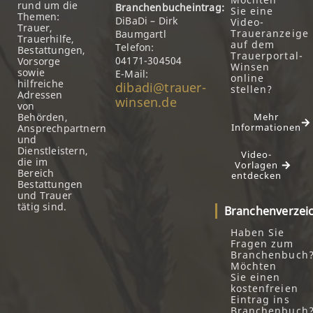
rund um die
Branchenbucheintrag:
Sie eine
Themen:
DiBaDi – Dirk
Video-
Trauer,
Traueranzeige
Baumgartl
Trauerhilfe,
auf dem
Telefon:
Bestattungen,
Trauerportal-
04171-304504
Vorsorge
Winsen
sowie
E-Mail:
online
hilfreiche
dibadi@trauer-
stellen?
Adressen
winsen.de
von
Behörden,
Mehr
Informationen
Ansprechpartnern
und
Dienstleistern,
Video-
die im
Vorlagen
Bereich
entdecken
Bestattungen
und Trauer
tätig sind.
Branchenverzei
Haben Sie
Fragen zum
Branchenbuch
Möchten
Sie einen
kostenfreien
Eintrag ins
Branchenbuch