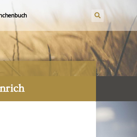
nchenbuch
nrich