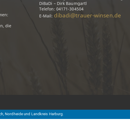
DiBaDi – Dirk Baumgartl
Telefon: 04171-304504
dibadi@trauer-winsen.de
men:
E-Mail:
n, die
ch, Nordheide und Landkreis Harburg.