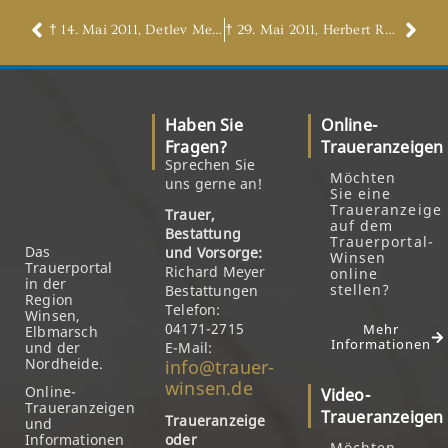
† 14. Mai 2011, Detlev Meeuwesen
† 29. Mai 2011, Herbert Rönke
Haben Sie
Online-
Fragen?
Traueranzeigen
Sprechen Sie
Möchten
uns gerne an!
Sie eine
Traueranzeige
Trauer,
auf dem
Bestattung
Trauerportal-
Das
und Vorsorge:
Winsen
Trauerportal
Richard Meyer
online
in der
stellen?
Bestattungen
Region
Telefon:
Winsen,
04171-2715
Mehr
Elbmarsch
Informationen
und der
E-Mail:
Nordheide.
info@trauer-
winsen.de
Online-
Video-
Traueranzeigen
Traueranzeigen
Traueranzeige
und
Informationen
oder
Möchten