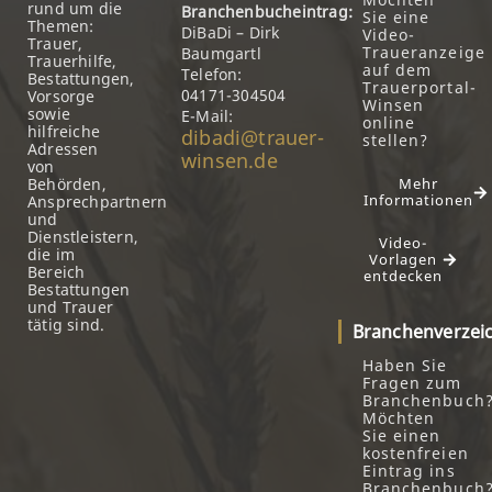
rund um die
Branchenbucheintrag:
Sie eine
Themen:
DiBaDi – Dirk
Video-
Trauer,
Traueranzeige
Baumgartl
Trauerhilfe,
auf dem
Telefon:
Bestattungen,
Trauerportal-
04171-304504
Vorsorge
Winsen
sowie
E-Mail:
online
hilfreiche
dibadi@trauer-
stellen?
Adressen
winsen.de
von
Behörden,
Mehr
Informationen
Ansprechpartnern
und
Dienstleistern,
Video-
die im
Vorlagen
Bereich
entdecken
Bestattungen
und Trauer
tätig sind.
Branchenverzei
Haben Sie
Fragen zum
Branchenbuch
Möchten
Sie einen
kostenfreien
Eintrag ins
Branchenbuch