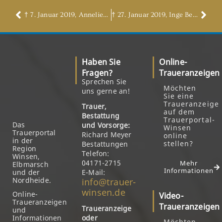
† 7. Januar 2019, Anneliese Strauß
† 27. Januar 2019, Inge Bertram, geb. Eggert
Haben Sie
Online-
Fragen?
Traueranzeigen
Sprechen Sie
Möchten
uns gerne an!
Sie eine
Traueranzeige
Trauer,
auf dem
Bestattung
Trauerportal-
Das
und Vorsorge:
Winsen
Trauerportal
Richard Meyer
online
in der
stellen?
Bestattungen
Region
Telefon:
Winsen,
04171-2715
Mehr
Elbmarsch
Informationen
und der
E-Mail:
Nordheide.
info@trauer-
winsen.de
Online-
Video-
Traueranzeigen
Traueranzeigen
Traueranzeige
und
Informationen
oder
Möchten