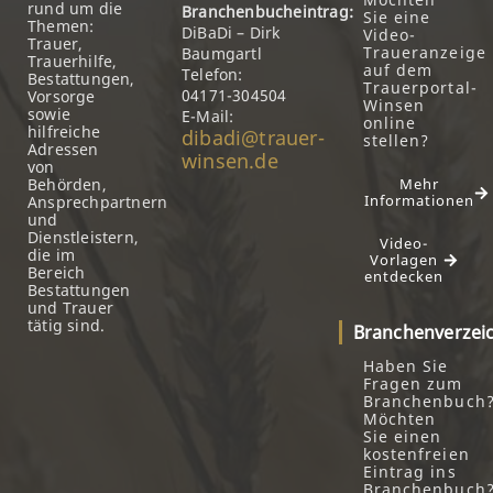
rund um die
Branchenbucheintrag:
Sie eine
Themen:
DiBaDi – Dirk
Video-
Trauer,
Traueranzeige
Baumgartl
Trauerhilfe,
auf dem
Telefon:
Bestattungen,
Trauerportal-
04171-304504
Vorsorge
Winsen
sowie
E-Mail:
online
hilfreiche
dibadi@trauer-
stellen?
Adressen
winsen.de
von
Behörden,
Mehr
Informationen
Ansprechpartnern
und
Dienstleistern,
Video-
die im
Vorlagen
Bereich
entdecken
Bestattungen
und Trauer
tätig sind.
Branchenverzei
Haben Sie
Fragen zum
Branchenbuch
Möchten
Sie einen
kostenfreien
Eintrag ins
Branchenbuch