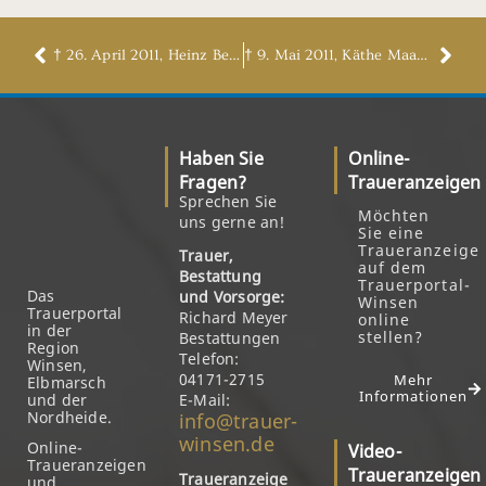
† 26. April 2011, Heinz Beecken
† 9. Mai 2011, Käthe Maack, geb. Hofsommer
Haben Sie
Online-
Fragen?
Traueranzeigen
Sprechen Sie
Möchten
uns gerne an!
Sie eine
Traueranzeige
Trauer,
auf dem
Bestattung
Trauerportal-
Das
und Vorsorge:
Winsen
Trauerportal
Richard Meyer
online
in der
stellen?
Bestattungen
Region
Telefon:
Winsen,
04171-2715
Mehr
Elbmarsch
Informationen
und der
E-Mail:
Nordheide.
info@trauer-
winsen.de
Online-
Video-
Traueranzeigen
Traueranzeigen
Traueranzeige
und