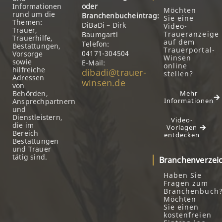
Informationen
oder
Möchten
rund um die
Branchenbucheintrag:
Sie eine
Themen:
DiBaDi – Dirk
Video-
Trauer,
Traueranzeige
Baumgartl
Trauerhilfe,
auf dem
Telefon:
Bestattungen,
Trauerportal-
04171-304504
Vorsorge
Winsen
sowie
E-Mail:
online
hilfreiche
dibadi@trauer-
stellen?
Adressen
winsen.de
von
Behörden,
Mehr
Informationen
Ansprechpartnern
und
Dienstleistern,
Video-
die im
Vorlagen
Bereich
entdecken
Bestattungen
und Trauer
tätig sind.
Branchenverzei
Haben Sie
Fragen zum
Branchenbuch
Möchten
Sie einen
kostenfreien