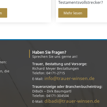
Testamentsvollstrecker?
en
Mehr lesen
Haben Sie Fragen?
Sprechen Sie uns gerne an!
men:
Trauer, Bestattung und Vorsorge:
Richard Meyer Bestattungen
n, die
Telefon: 04171-2715
info@trauer-winsen.de
E-Mail:
Traueranzeige oder Branchenbucheintrag:
DiBaDi – Dirk Baumgartl
Telefon: 04171-304504
dibadi@trauer-winsen.de
E-Mail: