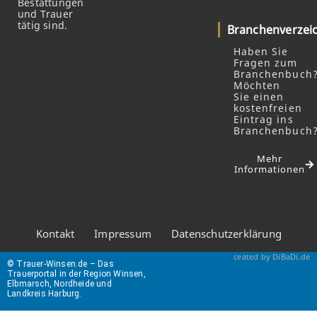
Bestattungen
und Trauer
tätig sind.
Branchenverzei
Haben Sie
Fragen zum
Branchenbuch
Möchten
Sie einen
kostenfreien
Eintrag ins
Branchenbuch
Mehr
Informationen
Kontakt
Impressum
Datenschutzerklärung
ceated by DiBaDi.de
© Trauer-Winsen.de – Das
Trauerportal in der Region Winsen,
Elbmarsch, Nordheide und
Landkreis Harburg.