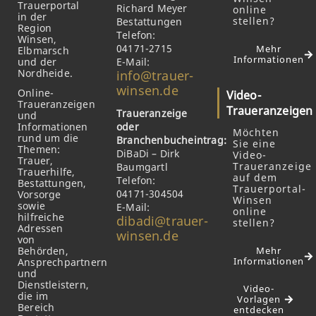
Trauerportal
Richard Meyer
online
in der
stellen?
Bestattungen
Region
Telefon:
Winsen,
04171-2715
Mehr
Elbmarsch
Informationen
und der
E-Mail:
Nordheide.
info@trauer-
winsen.de
Online-
Video-
Traueranzeigen
Traueranzeigen
Traueranzeige
und
Informationen
oder
Möchten
rund um die
Branchenbucheintrag:
Sie eine
Themen:
DiBaDi – Dirk
Video-
Trauer,
Traueranzeige
Baumgartl
Trauerhilfe,
auf dem
Telefon:
Bestattungen,
Trauerportal-
04171-304504
Vorsorge
Winsen
sowie
E-Mail:
online
hilfreiche
dibadi@trauer-
stellen?
Adressen
winsen.de
von
Behörden,
Mehr
Informationen
Ansprechpartnern
und
Dienstleistern,
Video-
die im
Vorlagen
Bereich
entdecken